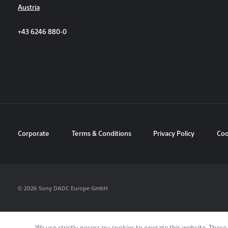
Austria
+43 6246 880-0
Corporate
Terms & Conditions
Privacy Policy
Coo
© 2026 Sony DADC Europe GmbH
We use strictly necessary cookies to operate this website. These 