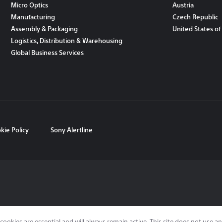
Micro Optics
Austria
Manufacturing
Czech Republic
Assembly & Packaging
United States of
Logistics, Distribution & Warehousing
Global Business Services
kie Policy
Sony Alertline
cookies are essential and will always remain active. This site does not use 