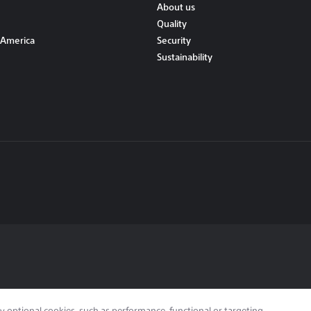
About us
Quality
 America
Security
Sustainability
any optional cookies, such as performance, functional or targeting