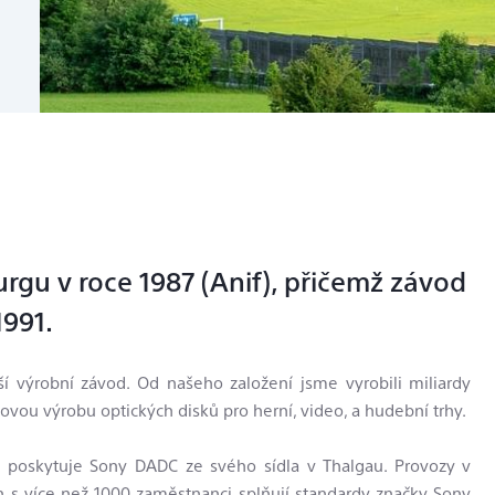
rgu v roce 1987 (Anif), přičemž závod
1991.
 výrobní závod. Od našeho založení jsme vyrobili miliardy
iovou výrobu optických disků pro herní, video, a hudební trhy.
 poskytuje Sony DADC ze svého sídla v Thalgau. Provozy v
 s více než 1000 zaměstnanci splňují standardy značky Sony