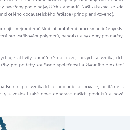
yly navrženy podle nejvyšších standardů. Naši zákazníci se zde
ci celého dodavatelského řetězce (princip end-to-end).
sponující nejmodernějšími laboratořemi procesního inženýrství
ení pro vstřikování polymerů, nanotisk a systémy pro nátěry,
chluje aktivity zaměřené na rozvoj nových a vznikajících
lužby pro potřeby současné společnosti a životního prostředí
adšením pro vznikající technologie a inovace, hodláme s
city a znalosti také nové generace našich produktů a nové