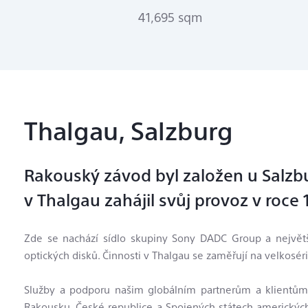
41,695 sqm
Thalgau, Salzburg
Rakouský závod byl založen u Salzbu
v Thalgau zahájil svůj provoz v roce 
Zde se nachází sídlo skupiny Sony DADC Group a největší
optických disků. Činnosti v Thalgau se zaměřují na velkosér
Služby a podporu našim globálním partnerům a klientům
Rakousku, České republice a Spojených státech amerických